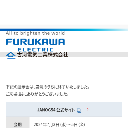
>
>
>
HOME
製品情報
展示会出展情報
JANOG54に出展
メ
JANOG54に出展
ニ
ュ
ー
企業情報
を
開
製品情報
く
研究開発
下記の展示会は、盛況のうちに終了いたしました。
投資家の皆様へ（IR）
ご来場、誠にありがとうございました。
サステナビリティ
採用情報
JANOG54
公式サイト
English
中文(簡体)
製品カタログ
ニュース
会期
2024年7月3日（水）～5日（金）