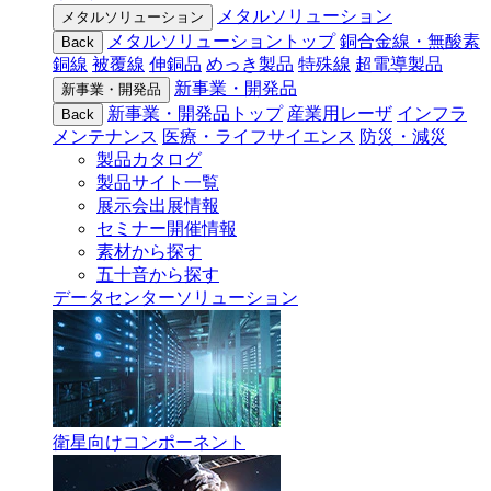
メタルソリューション
メタルソリューション
メタルソリューショントップ
銅合金線・無酸素
Back
銅線
被覆線
伸銅品
めっき製品
特殊線
超電導製品
新事業・開発品
新事業・開発品
新事業・開発品トップ
産業用レーザ
インフラ
Back
メンテナンス
医療・ライフサイエンス
防災・減災
製品カタログ
製品サイト一覧
展示会出展情報
セミナー開催情報
素材から探す
五十音から探す
データセンターソリューション
衛星向けコンポーネント