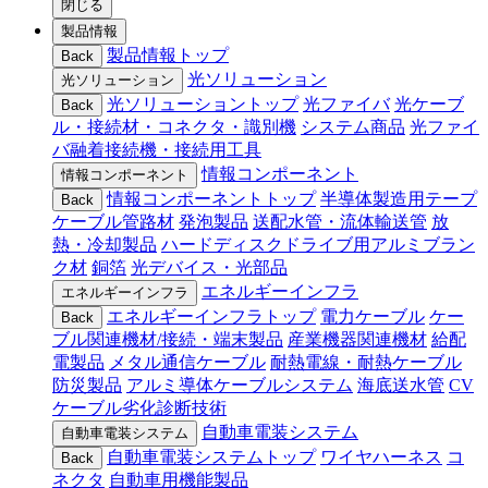
閉じる
製品情報
製品情報トップ
Back
光ソリューション
光ソリューション
光ソリューショントップ
光ファイバ
光ケーブ
Back
ル・接続材・コネクタ・識別機
システム商品
光ファイ
バ融着接続機・接続用工具
情報コンポーネント
情報コンポーネント
情報コンポーネントトップ
半導体製造用テープ
Back
ケーブル管路材
発泡製品
送配水管・流体輸送管
放
熱・冷却製品
ハードディスクドライブ用アルミブラン
ク材
銅箔
光デバイス・光部品
エネルギーインフラ
エネルギーインフラ
エネルギーインフラトップ
電力ケーブル
ケー
Back
ブル関連機材/接続・端末製品
産業機器関連機材
給配
電製品
メタル通信ケーブル
耐熱電線・耐熱ケーブル
防災製品
アルミ導体ケーブルシステム
海底送水管
CV
ケーブル劣化診断技術
自動車電装システム
自動車電装システム
自動車電装システムトップ
ワイヤハーネス
コ
Back
ネクタ
自動車用機能製品