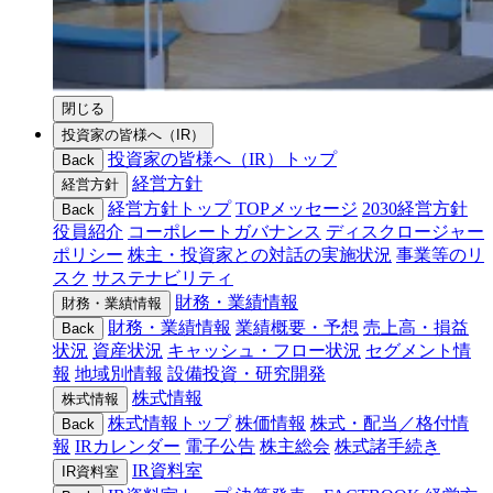
閉じる
投資家の皆様へ（IR）
投資家の皆様へ（IR）トップ
Back
経営方針
経営方針
経営方針トップ
TOPメッセージ
2030経営方針
Back
役員紹介
コーポレートガバナンス
ディスクロージャー
ポリシー
株主・投資家との対話の実施状況
事業等のリ
スク
サステナビリティ
財務・業績情報
財務・業績情報
財務・業績情報
業績概要・予想
売上高・損益
Back
状況
資産状況
キャッシュ・フロー状況
セグメント情
報
地域別情報
設備投資・研究開発
株式情報
株式情報
株式情報トップ
株価情報
株式・配当／格付情
Back
報
IRカレンダー
電子公告
株主総会
株式諸手続き
IR資料室
IR資料室