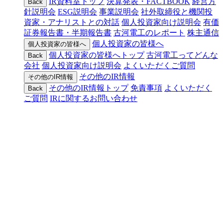
IR資料室トップ
決算発表・FACTBOOK
経営方
Back
針説明会
ESG説明会
事業説明会
社外取締役と機関投
資家・アナリストとの対話
個人投資家向け説明会
有価
証券報告書・半期報告書
古河電工のレポート
株主通信
個人投資家の皆様へ
個人投資家の皆様へ
個人投資家の皆様へトップ
古河電工ってどんな
Back
会社
個人投資家向け説明会
よくいただくご質問
その他のIR情報
その他のIR情報
その他のIR情報トップ
免責事項
よくいただく
Back
ご質問
IRに関するお問い合わせ