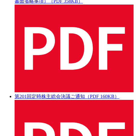
書面省略事項）（PDF 358KB）
第201回定時株主総会決議ご通知（PDF 160KB）