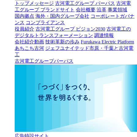
トップメッセージ
古河電工グループ パーパス
古河電
工グループ ブランドサイト
会社概要
沿革
事業領域
国内拠点
海外・国内グループ会社
コーポレートガバナ
ンス
コンプライアンス
役員紹介
古河電工グループ ビジョン2030
古河電工の
デジタルトランスフォーメーション
調達情報
会社紹介動画
技術革新の歩み
Furukawa Electric Platform
あちこち古河
ジェフユナイテッド市原・千葉と古河電
工
古河電工グループパーパス
広告特設サイト