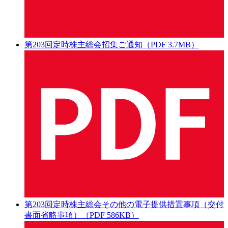
第203回定時株主総会招集ご通知（PDF 3.7MB）
第203回定時株主総会その他の電子提供措置事項（交付
書面省略事項）（PDF 586KB）