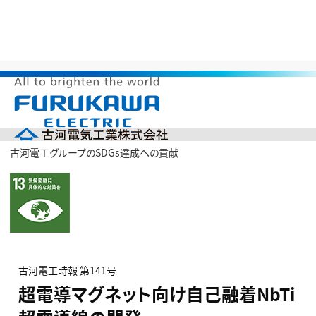
>
>
>
>
HOME
研究開発
古河電工時報
第141号
超電導マグネッ
ト向け自己融着NbTi超電導線の開発
メ
ニ
ュ
古河電工グループのSDGs達成への貢献
ー
企業情報
を
開
製品情報
く
研究開発
投資家の皆様へ（IR）
サステナビリティ
採用情報
古河電工時報 第141号
English
中文(簡体)
超電導マグネット向け自己融着NbTi
製品カタログ
ニュース