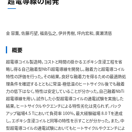
超電導線の開発
お問い合わせ
金 容薫, 佐藤巧望, 福島弘之, 伊井秀樹, 坪内宏和, 廣瀬清慈
概要
超電導コイル製造時，コストと時間の掛かるエポキシ含浸工程を省
略し得る自己融着型NbTi超電導線を開発し，融着力と超電導コイル
特性の評価を行った。その結果，良好な融着力を得るための最適熱処
理条件を確認するとともに常温-極低温のヒートサイクル後でも融着
力の低下はなく，特性は安定していることが分かった。自己融着NbTi
超電導線を用い，試作した小型超電導コイルの通電試験を実施した
結果，ヒートサイクルやクエンチによる特性劣化は見られず，バック
アップ磁場4.5 Tにおいて負荷率 100%，最大経験磁場 8.0 Tを達成
し，エポキシ含浸コイルと同等の特性を示すことが分かった。また，中
型超電導コイルの通電試験においてもヒートサイクルやクエンチによ