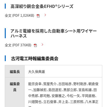
高深絞り銅合金条EFHD®シリーズ
全文（PDF 1,026KB）
アルミ電線を採用した自動車シート用ワイヤー
ハーネス
全文（PDF 376KB）
古河電工時報編集委員会
編集長
大久保典雄
編集委
能宗良幸、賀屋秀介、古田裕彦、野村剛彦、朝倉俊
員
一、加藤禎宏、島田道宏、黒部立郎、宮島和雄、田
中秀郎、郡司勉、安藤雅之、今松一矢、平岡直樹、
川畑賢也、立石俊章、井上圭、三原邦照、八木澤正