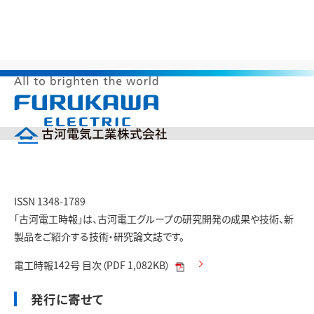
>
>
>
HOME
研究開発
古河電工時報
第142号（2023年3月）
メ
第142号（2023年3月）
ニ
ュ
ー
企業情報
を
開
製品情報
く
ISSN 1348-1789
研究開発
「古河電工時報」は、古河電工グループの研究開発の成果や技術、新
投資家の皆様へ（IR）
製品をご紹介する技術・研究論文誌です。
サステナビリティ
採用情報
電工時報142号 目次（PDF 1,082KB）
English
中文(簡体)
発行に寄せて
製品カタログ
ニュース