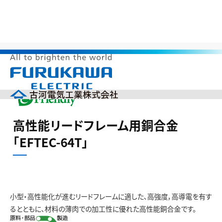
>
>
>
>
HOME
サステナビリティ
環境調和製品
省資源
高性能
リードフレーム用銅合金「EFTEC-64T」
メ
ニ
ュ
ー
企業情報
を
高性能リードフレーム用銅合金
開
製品情報
く
「EFTEC-64T」
研究開発
投資家の皆様へ（IR）
サステナビリティ
採用情報
小型・高性能化が進むリードフレームに適した、高強度，高導電を有す
English
中文(簡体)
るとともに、材料の薄肉での加工性に優れた高性能銅合金です。
製品カタログ
ニュース