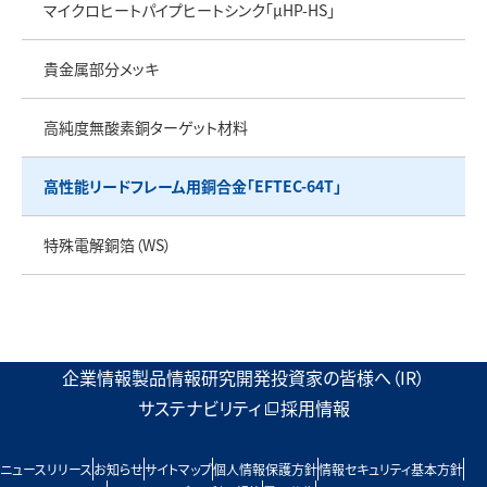
マイクロヒートパイプヒートシンク「μHP-HS」
貴金属部分メッキ
高純度無酸素銅ターゲット材料
高性能リードフレーム用銅合金「EFTEC-64T」
特殊電解銅箔（WS）
企業情報
製品情報
研究開発
投資家の皆様へ（IR）
サステナビリティ
採用情報
ニュースリリース
お知らせ
サイトマップ
個人情報保護方針
情報セキュリティ基本方針