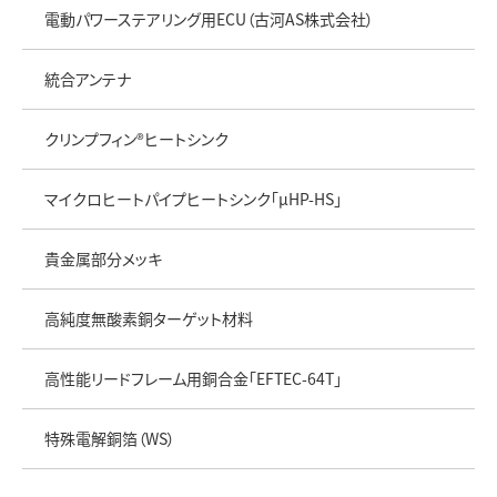
電動パワーステアリング用ECU（古河AS株式会社）
統合アンテナ
クリンプフィン®ヒートシンク
マイクロヒートパイプヒートシンク「μHP-HS」
貴金属部分メッキ
高純度無酸素銅ターゲット材料
高性能リードフレーム用銅合金「EFTEC-64T」
特殊電解銅箔（WS）