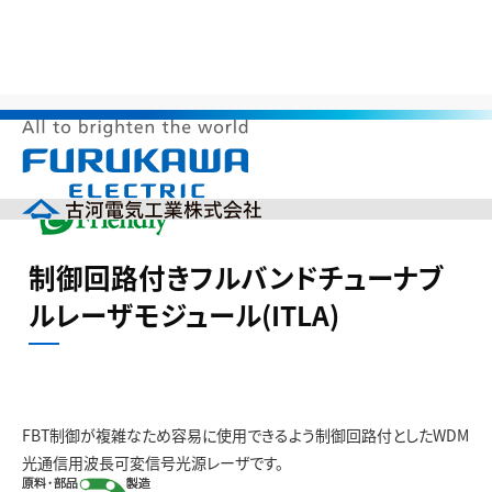
>
>
>
>
HOME
サステナビリティ
環境調和製品
省資源
制御回路
付きフルバンドチューナブルレーザモジュール(ITLA)
メ
ニ
ュ
ー
企業情報
を
制御回路付きフルバンドチューナブ
開
製品情報
く
ルレーザモジュール(ITLA)
研究開発
投資家の皆様へ（IR）
サステナビリティ
採用情報
FBT制御が複雑なため容易に使用できるよう制御回路付としたWDM
English
中文(簡体)
光通信用波長可変信号光源レーザです。
製品カタログ
ニュース