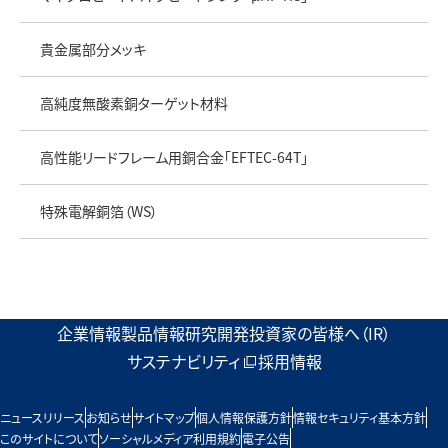
貴金属部分メッキ
高純度無酸素銅ターゲット材料
高性能リードフレーム用銅合金「EFTEC-64T」
特殊電解銅箔（WS）
企業情報
製品情報
研究開発
投資家の皆様へ（IR）
サステナビリティ
採用情報
ニュースリリース
お知らせ
サイトマップ
個人情報保護方針
情報セキュリティ基本方針
このサイトについて
ソーシャルメディア利用規約
電子公告