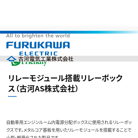
>
>
>
>
HOME
サステナビリティ
環境調和製品
省資源
リレーモ
ジュール搭載リレーボックス（古河AS株式会社）
メ
ニ
ュ
ー
企業情報
を
リレーモジュール搭載リレーボック
開
製品情報
く
ス（古河AS株式会社）
研究開発
投資家の皆様へ（IR）
サステナビリティ
採用情報
自動車用エンジンルーム内電源分配ボックスに使用されるリレーボッ
English
中文(簡体)
クスです。メタルコア基板を用いたリレーモジュールを搭載することで
製品カタログ
ニュース
小型・軽量化された製品です。