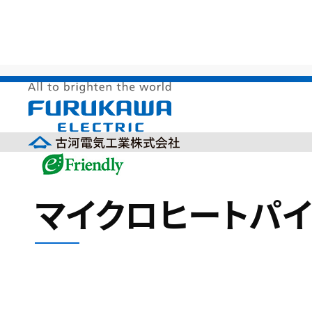
HOME
>
サステナビリティ
>
環境調和製品
>
省資源
マイクロヒートパイプ