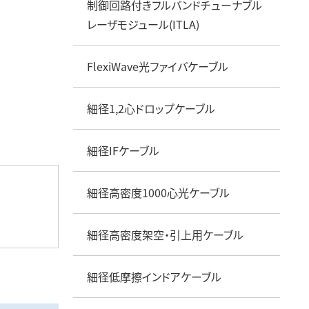
制御回路付きフルバンドチューナブル
データセンターソリューション
衛星向けコンポーネント
レーザモジュール(ITLA)
FlexiWave光ファイバケーブル
細径1,2心ドロップケーブル
細径IFケーブル
細径高密度1000心光ケーブル
細径高密度架空・引上用ケーブル
細径低摩擦インドアケーブル