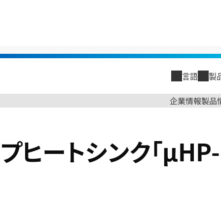
>
マイクロヒートパイプヒートシンク「μHP-HS」
言語
製
閉じる
企業情報
製品
閉じる
企業情報
ヒートシンク「μHP-
トップメッ
古河電工グ
古河電工グ
会社概要
沿革