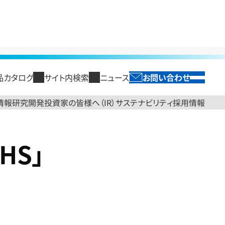
品カタログ
サイト内検索
ニュース
お問い合わせ
SEARCH
閉じる
English
投資家の皆様へ（IR）
サステナビリティ
情報
研究開発
採用情報
閉じる
閉じる
閉じる
閉じる
閉じる
トップ
製品情報トップ
研究開発トップ
投資家の皆様へ（IR）トップ
サステナビリティトップ
採用情報
HS」
セージ
光ソリューション
研究開発領域
経営方針
情報コンポーネント
国内拠点
古河電工グループのサステ
古河電工時報
財務・業績情報
エネルギーイン
新卒採用
ループ パーパス
海外・国内グループ会社
ナビリティ
光ファイバ
TOPメッセージ
半導体製造用テープ
業績概要・予想
電力ケーブル
ループ ブランドサイト
コーポレートガバナンス
レポートライブラリ
光ケーブル・接続材・コネク
2030経営方針
ケーブル管路材
売上高・損益状況
ケーブル関連機
コンプライアンス
タ・識別機
役員紹介
発泡製品
資産状況
末製品
システム商品
コーポレートガバナンス
送配水管・流体輸送管
キャッシュ・フロー状況
産業機器関連