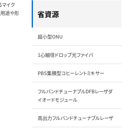
るマイク
光ファイバ融着接続機・接
ディスクロージャーポリ
放熱・冷却製品
セグメント情報
給配電製品
省資源
な用途や形
続用工具
シー
ハードディスクドライブ用ア
地域別情報
メタル通信ケー
株主・投資家との対話の実
ルミブランク材
設備投資・研究開発
耐熱電線・耐熱
オープンイノベーションを起こす場
施状況
銅箔
防災製品
事業等のリスク
光デバイス・光部品
アルミ導体ケー
超小型ONU
サステナビリティ
ム
海底送水管
1心細径ドロップ光ファイバ
CVケーブル劣
ループパーパス
広告特設サイト
最新IR資料
PBS集積型コヒーレントミキサー
製品カタログ
製品サイト一覧
展示会
フルバンドチューナブルDFBレーザダ
イオードモジュール
高出力フルバンドチューナブルレーザ