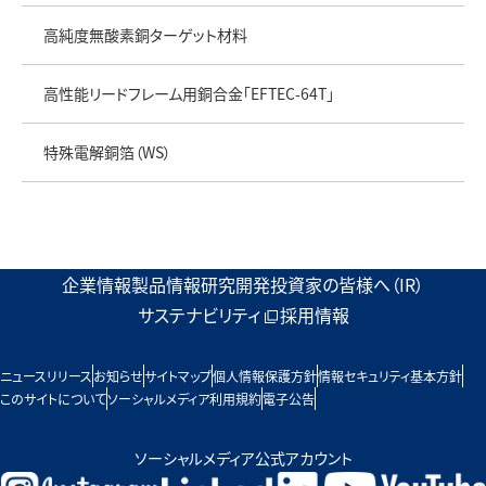
高純度無酸素銅ターゲット材料
高性能リードフレーム用銅合金「EFTEC-64T」
特殊電解銅箔（WS）
企業情報
製品情報
研究開発
投資家の皆様へ（IR）
サステナビリティ
採用情報
ニュースリリース
お知らせ
サイトマップ
個人情報保護方針
情報セキュリティ基本方針
このサイトについて
ソーシャルメディア利用規約
電子公告
ソーシャルメディア公式アカウント