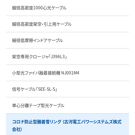
細径高密度1000心光ケーブル
細径高密度架空・引上用ケーブル
細径低摩擦インドアケーブル
架空専用クロージャ「J396L3」
小型光ファイバ融着接続機 NJ001M4
信号ケーブル「SEE-SL-S」
単心分離テープ型光ケーブル
コロナ防止型難着雪リング （古河電工パワーシステムズ株式
会社）