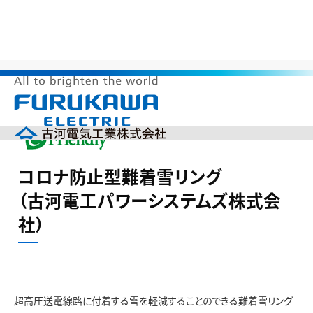
>
>
>
>
HOME
サステナビリティ
環境調和製品
省資源
コロナ防
止型難着雪リング （古河電工パワーシステムズ株式会社）
メ
ニ
ュ
ー
企業情報
を
コロナ防止型難着雪リング
開
製品情報
く
（古河電工パワーシステムズ株式会
研究開発
社）
投資家の皆様へ（IR）
サステナビリティ
採用情報
English
中文(簡体)
製品カタログ
ニュース
超高圧送電線路に付着する雪を軽減することのできる難着雪リング