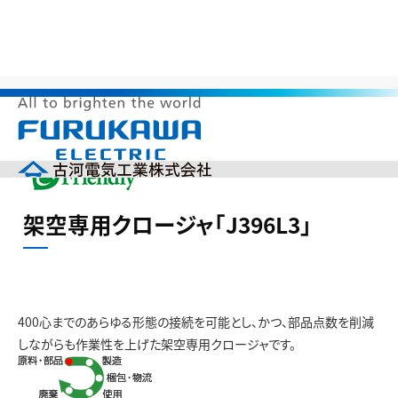
>
>
>
>
HOME
サステナビリティ
環境調和製品
省資源
架空専用
クロージャ「J396L3」
メ
ニ
ュ
ー
企業情報
を
架空専用クロージャ「J396L3」
開
製品情報
く
研究開発
投資家の皆様へ（IR）
サステナビリティ
400心までのあらゆる形態の接続を可能とし、かつ、部品点数を削減
採用情報
しながらも作業性を上げた架空専用クロージャです。
English
中文(簡体)
製品カタログ
ニュース