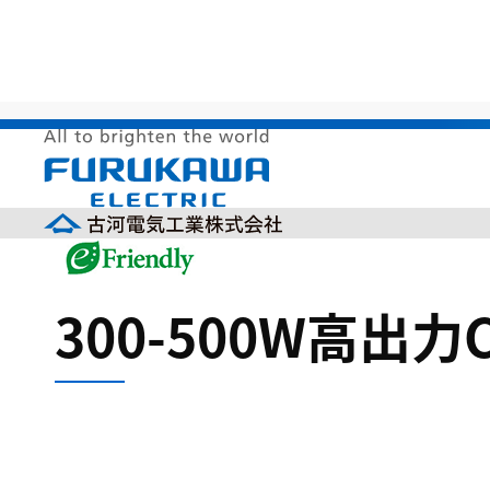
HOME
>
サステナビリティ
>
環境調和製品
>
地球温暖
300-500W高出