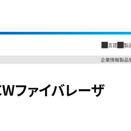
化防止
>
300-500W高出力CWファイバレーザ
言語
製
閉じる
企業情報
製品
閉じる
企業情報
力CWファイバレーザ
トップメッ
古河電工グ
古河電工グ
会社概要
沿革