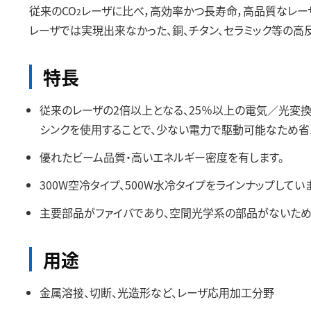
従来のCO
レーザに比べ，高効率かつ長寿命，高品質なレー
2
レーザでは実現出来なかった、銅、チタン、セラミック等の高
特長
従来のレーザの2倍以上となる、25％以上の電気／光変
シンクを使用することで、少ない電力で駆動可能なため省
優れたビーム品質・高いエネルギー密度を有します。
300W空冷タイプ、500W水冷タイプをラインナップしてい
主要部品がファイバであり、空間光学系の部品がないため
用途
金属溶接、切断、光造形など、レーザ応用加工分野