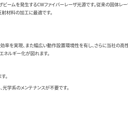
事業領域
ザビームを発生するCWファイバーレーザ光源です。従来の固体レ
反射材料の加工に最適です。
換効率を実現、また幅広い動作設置環境性を有し、さらに当社の高
エネルギー化が図れます。
古河電工グ
ます。
、光学系のメンテナンスが不要です。