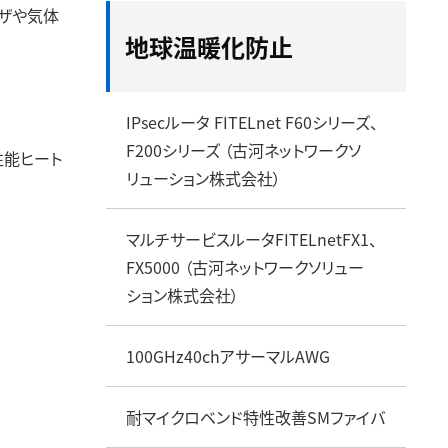
ーザや気体
光ファイバ融着接続機・接
ディスクロージャーポリ
放熱・冷却製品
セグメント情報
給配電製品
地球温暖化防止
続用工具
シー
ハードディスクドライブ用ア
地域別情報
メタル通信ケー
株主・投資家との対話の実
ルミブランク材
設備投資・研究開発
耐熱電線・耐熱
オープンイノベーションを起こす場
施状況
銅箔
防災製品
事業等のリスク
光デバイス・光部品
アルミ導体ケー
IPsecルータ FITELnet F60シリーズ、
サステナビリティ
ム
F200シリーズ （古河ネットワークソ
性能ヒート
海底送水管
リューション株式会社）
CVケーブル劣
ループパーパス
広告特設サイト
マルチサービスルータFITELnetFX1、
最新IR資料
製品カタログ
製品サイト一覧
展示会
FX5000 （古河ネットワークソリュー
ション株式会社）
100GHz40chアサーマルAWG
耐マイクロベンド特性改善SMファイバ