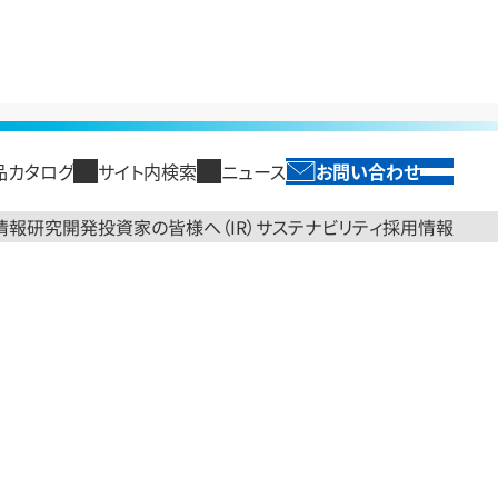
品カタログ
サイト内検索
ニュース
お問い合わせ
SEARCH
閉じる
English
投資家の皆様へ（IR）
サステナビリティ
情報
研究開発
採用情報
閉じる
閉じる
閉じる
閉じる
閉じる
トップ
製品情報トップ
研究開発トップ
投資家の皆様へ（IR）トップ
サステナビリティトップ
採用情報
セージ
光ソリューション
研究開発領域
経営方針
情報コンポーネント
国内拠点
古河電工グループのサステ
古河電工時報
財務・業績情報
エネルギーイン
新卒採用
ループ パーパス
海外・国内グループ会社
ナビリティ
光ファイバ
TOPメッセージ
半導体製造用テープ
業績概要・予想
電力ケーブル
ループ ブランドサイト
コーポレートガバナンス
レポートライブラリ
光ケーブル・接続材・コネク
2030経営方針
ケーブル管路材
売上高・損益状況
ケーブル関連機
コンプライアンス
タ・識別機
役員紹介
発泡製品
資産状況
末製品
システム商品
コーポレートガバナンス
送配水管・流体輸送管
キャッシュ・フロー状況
産業機器関連