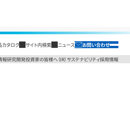
品カタログ
サイト内検索
ニュース
お問い合わせ
SEARCH
閉じる
English
投資家の皆様へ（IR）
サステナビリティ
情報
研究開発
採用情報
閉じる
閉じる
閉じる
閉じる
閉じる
トップ
製品情報トップ
研究開発トップ
投資家の皆様へ（IR）トップ
サステナビリティトップ
採用情報
セージ
光ソリューション
研究開発領域
経営方針
情報コンポーネント
国内拠点
古河電工グループのサステ
古河電工時報
財務・業績情報
エネルギーイン
新卒採用
ループ パーパス
海外・国内グループ会社
ナビリティ
光ファイバ
TOPメッセージ
半導体製造用テープ
業績概要・予想
電力ケーブル
ループ ブランドサイト
コーポレートガバナンス
レポートライブラリ
光ケーブル・接続材・コネク
2030経営方針
ケーブル管路材
売上高・損益状況
ケーブル関連機
コンプライアンス
タ・識別機
役員紹介
発泡製品
資産状況
末製品
システム商品
コーポレートガバナンス
送配水管・流体輸送管
キャッシュ・フロー状況
産業機器関連