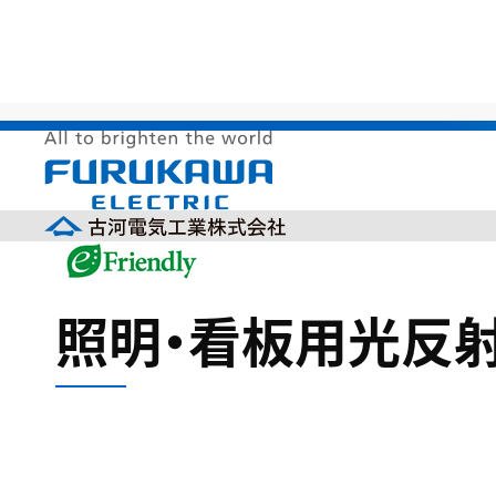
HOME
>
サステナビリティ
>
環境調和製品
>
地球温暖
照明・看板用光反射板