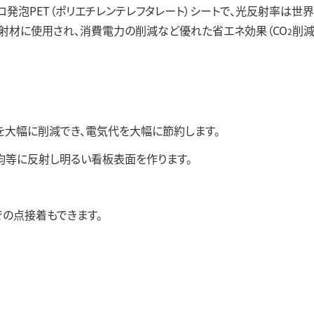
事業領域
発泡PET（ポリエチレンテレフタレート）シートで、光反射率は世界
反射材に使用され、消費電力の削減など優れた省エネ効果（CO
削減
2
を大幅に削減でき、電気代を大幅に節約します。
古河電工グ
ぼ均等に反射し明るい看板表面を作ります。
での点接着もできます。