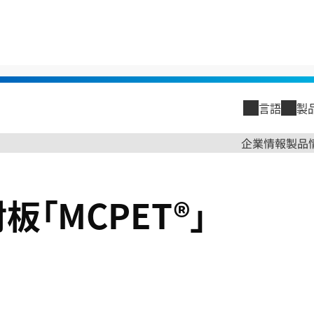
化防止
>
照明・看板用光反射板「MCPET®」
言語
製
閉じる
企業情報
製品
閉じる
企業情報
「MCPET®」
トップメッ
古河電工グ
古河電工グ
会社概要
沿革