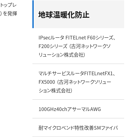
トップレ
光ファイバ融着接続機・接
ディスクロージャーポリ
放熱・冷却製品
セグメント情報
給配電製品
地球温暖化防止
）を発揮
続用工具
シー
ハードディスクドライブ用ア
地域別情報
メタル通信ケー
株主・投資家との対話の実
ルミブランク材
設備投資・研究開発
耐熱電線・耐熱
オープンイノベーションを起こす場
施状況
銅箔
防災製品
事業等のリスク
光デバイス・光部品
アルミ導体ケー
IPsecルータ FITELnet F60シリーズ、
サステナビリティ
ム
F200シリーズ （古河ネットワークソ
海底送水管
リューション株式会社）
CVケーブル劣
ループパーパス
広告特設サイト
マルチサービスルータFITELnetFX1、
最新IR資料
製品カタログ
製品サイト一覧
展示会
FX5000 （古河ネットワークソリュー
ション株式会社）
100GHz40chアサーマルAWG
耐マイクロベンド特性改善SMファイバ