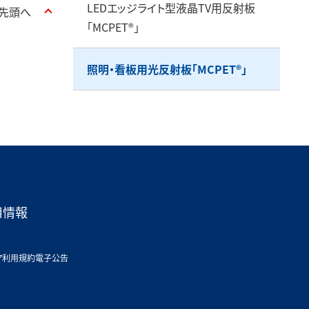
LEDエッジライト型液晶TV用反射板
先頭へ
「MCPET®」
照明・看板用光反射板「MCPET®」
用情報
ア利用規約
電子公告