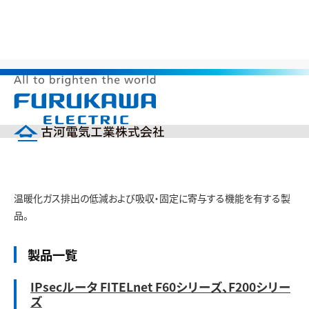
>
>
>
HOME
サステナビリティ
環境調和製品
地球温暖化防止
メ
地球温暖化防止
ニ
ュ
ー
企業情報
を
開
製品情報
く
温暖化ガス排出の低減および吸収・固定に寄与する機能を有する製
研究開発
品。
投資家の皆様へ（IR）
サステナビリティ
製品一覧
採用情報
English
中文(簡体)
IPsecルータ FITELnet F60シリーズ、F200シリー
製品カタログ
ニュース
ズ