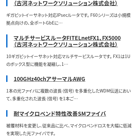
お問い合わせ
（古河ネットワークソリューション株式会社）
ギガビットイーサネット対応IPsecルータです。 F60シリーズは小規模
拠点向けの、全ポートGbEに…
マルチサービスルータFITELnetFX1、FX5000
（古河ネットワークソリューション株式会社）
10ギガビットイーサネット対応マルチサービスルータです。 FX1は1U
のボックス型に機能を凝縮し、1…
100GHz40chアサーマルAWG
1本の光ファイバに複数の波長（信号）を多重化したWDM伝送におい
て、多重化された波長（信号）を1本ご…
耐マイクロベンド特性改善SMファイバ
被覆材料を変更し、従来品に比べ、マイクロベンドロスを大幅に低減
を実現した光ファイバです。