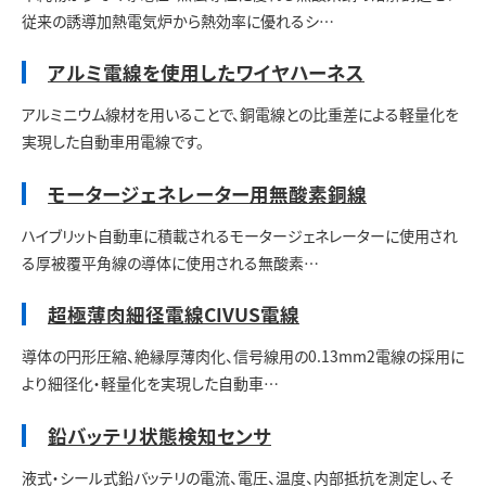
従来の誘導加熱電気炉から熱効率に優れるシ…
アルミ電線を使用したワイヤハーネス
アルミニウム線材を用いることで、銅電線との比重差による軽量化を
実現した自動車用電線です。
モータージェネレーター用無酸素銅線
ハイブリット自動車に積載されるモータージェネレーターに使用され
る厚被覆平角線の導体に使用される無酸素…
超極薄肉細径電線CIVUS電線
導体の円形圧縮、絶縁厚薄肉化、信号線用の0.13mm2電線の採用に
より細径化・軽量化を実現した自動車…
鉛バッテリ状態検知センサ
液式・シール式鉛バッテリの電流、電圧、温度、内部抵抗を測定し、そ