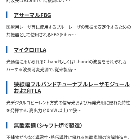
アサーマルFBG
医療用レーザ等に使用するブルーレーザの発振を安定化するための
共振器として使用されるFBG(Fiber…
マイクロITLA
光通信に用いられるC-bandもしくはL-bandの波長をそれぞれカ
バーする波長可変光源で、従来製品…
狭線幅フルバンドチューナブルレーザモジュール
およびITLA
光デジタルコヒーレント方式の信号光および局発光用に優れた特性
を発揮する、高出力（40mW 以上）で狭…
無酸素銅（シャフト炉で製造）
不純物が少なく導電性・熱伝導性に優れる無酸素銅の溶解鋳造を、