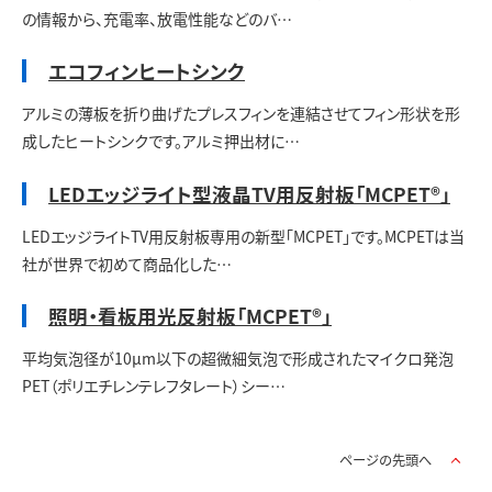
の情報から、充電率、放電性能などのバ…
エコフィンヒートシンク
アルミの薄板を折り曲げたプレスフィンを連結させてフィン形状を形
成したヒートシンクです。アルミ押出材に…
LEDエッジライト型液晶TV用反射板「MCPET®」
LEDエッジライトTV用反射板専用の新型「MCPET」です。MCPETは当
社が世界で初めて商品化した…
照明・看板用光反射板「MCPET®」
平均気泡径が10μm以下の超微細気泡で形成されたマイクロ発泡
PET（ポリエチレンテレフタレート）シー…
ページの先頭へ