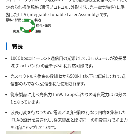
お問い合わせ
定められ標準規格（通信プロトコル、外形寸法、光—電気特性）に準
拠したITLA（Integrable Tunable Laser Assembly）です。
特長
100Gbpsコヒーレント通信用の光源として、1モジュールが波長帯
域（C or Lバンド）の全チャネルに対応可能です。
光スペクトルを従来の数MHzから500kHz以下に低減しており、送
信部のみでなく、受信部にも使用されます。
従来製品に比べ光出力1mW、1Gbps当たりの消費電力は20分の
1となっています。
波長可変を行なうため、電流と温度制御を行なう回路を集積した
ITLAの設計を最適化し、従来製品とほぼ同一の消費電力で光出力
を2倍にアップしています。