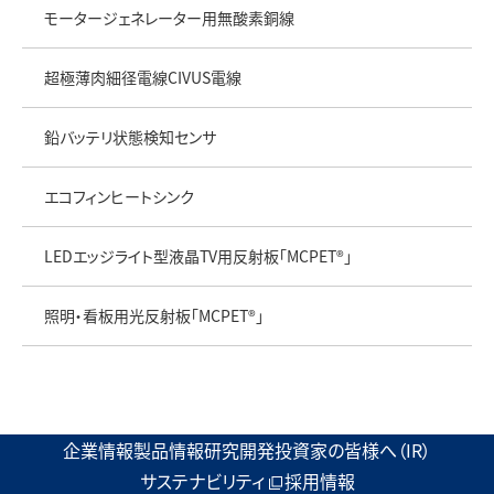
モータージェネレーター用無酸素銅線
超極薄肉細径電線CIVUS電線
鉛バッテリ状態検知センサ
エコフィンヒートシンク
LEDエッジライト型液晶TV用反射板「MCPET®」
照明・看板用光反射板「MCPET®」
企業情報
製品情報
研究開発
投資家の皆様へ（IR）
サステナビリティ
採用情報