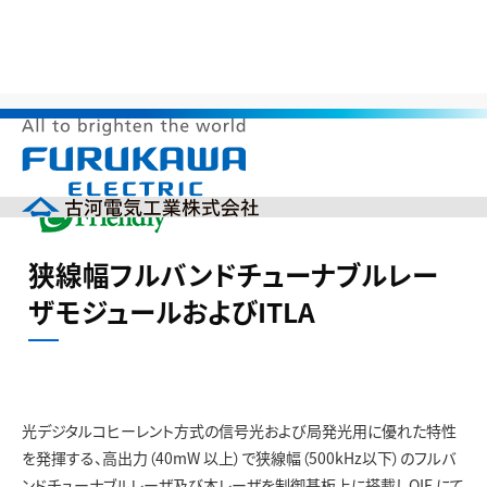
>
>
>
>
HOME
サステナビリティ
環境調和製品
地球温暖化防止
狭線幅フルバンドチューナブルレーザモジュールおよびITLA
メ
ニ
ュ
ー
企業情報
を
狭線幅フルバンドチューナブルレー
開
製品情報
く
ザモジュールおよびITLA
研究開発
投資家の皆様へ（IR）
サステナビリティ
採用情報
光デジタルコヒーレント方式の信号光および局発光用に優れた特性
English
中文(簡体)
を発揮する、高出力（40mW 以上）で狭線幅（500kHz以下）のフルバ
製品カタログ
ニュース
ンドチューナブルレーザ及び本レーザを制御基板上に搭載しOIF にて