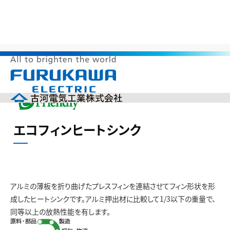
>
>
>
>
HOME
サステナビリティ
環境調和製品
地球温暖化防止
エコフィンヒートシンク
メ
ニ
ュ
ー
企業情報
を
エコフィンヒートシンク
開
製品情報
く
研究開発
投資家の皆様へ（IR）
サステナビリティ
アルミの薄板を折り曲げたプレスフィンを連結させてフィン形状を形
採用情報
成したヒートシンクです。アルミ押出材に比較して1/3以下の重量で、
English
中文(簡体)
同等以上の放熱性能を有します。
製品カタログ
ニュース