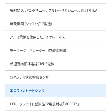
狭線幅フルバンドチューナブルレーザモジュールおよびITLA
無酸素銅（シャフト炉で製造）
アルミ電線を使用したワイヤハーネス
モータージェネレーター用無酸素銅線
超極薄肉細径電線CIVUS電線
鉛バッテリ状態検知センサ
エコフィンヒートシンク
LEDエッジライト型液晶TV用反射板「MCPET®」